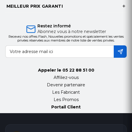
MEILLEUR PRIX GARANTI
configuration
•
POE Enabled
•
2 Color LCDs (Main + DSS)
Restez informé
•
Handset(HS) / Hands-free(HF) / Headphone(HP)
Abonnez vous à notre newsletter
mode
Recevez nos offres Flash, Nouvelles promotions et spécialement les ventes
privées réservées aux membres de notre liste de ventes privées.
•
Intelligent DSS Keys
•
Desktop / Wall-mount installation
•
Optional External Power Supply
•
Economical and Environmental friendly package
Appeler le
05 22 88 51 00
•
Industrial Standard Certifications: CE/FCC
Affiliez-vous
Devenir partenaire
Call Features
Les Fabricant
•
Call out / answer / reject
Les Promos
•
Mute / Unmute (microphone)
Portail Client
•
Call Hold / Resume
•
Call Waiting
•
Intercom