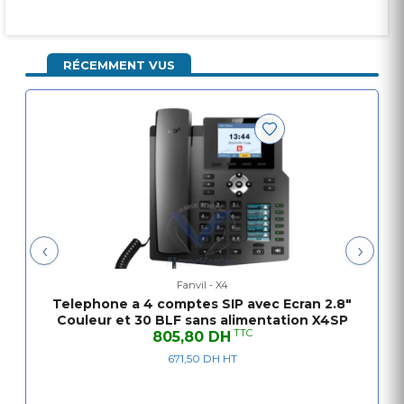
notification d'événement pour avertir l'utilisateur
chaque fois qu'il ya un événement dans un autre
page (s). Un bouton page de raccourci est
RÉCEMMENT VUS
également conçu pour permettre à l'utilisateur de
basculer rapidement entre les pages. X4 est le
choix le plus économique de bureaux de PME et
grandes entreprises superviseurs.
Main Features
•
Call out / answer / reject
•
Mute / Unmute (microphone)
‹
›
•
Call Hold / Resume
•
Call Waiting
Fanvil - X4
•
Intercom
Telephone a 4 comptes SIP avec Ecran 2.8"
•
Caller ID Display
Couleur et 30 BLF sans alimentation X4SP
TTC
•
805,80 DH
Speed Dial
•
671,50 DH HT
Anonymous Call (Hide Caller ID)
•
Call Forwarding (Always/Busy/No Answer)
•
Call Transfer (Attended/Unattended)