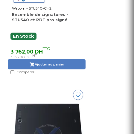
Wacom - STU540-CH2
Ensemble de signatures -
STU540 et PDF pro signé
En Stock
TTC
3 762,00 DH
HT
3 135,00 DH
Ajouter au panier
Comparer