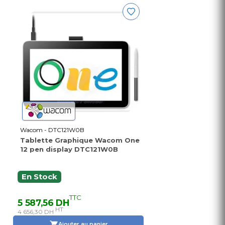
Wacom - DTC121W0B
Tablette Graphique Wacom One
12 pen display DTC121W0B
En Stock
TTC
5 587,56 DH
HT
4 656,30 DH
Ajouter au panier