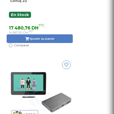
Cintiq 22
En Stock
TTC
17 480,76 DH
HT
14 567,30 DH
Ajouter au panier
Comparer