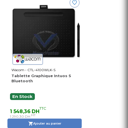
Wacom - CTL-4100WLK-S
Tablette Graphique Intuos S
Bluetooth
En Stock
TTC
1 548,36 DH
HT
1 290,30 DH
Ajouter au panier