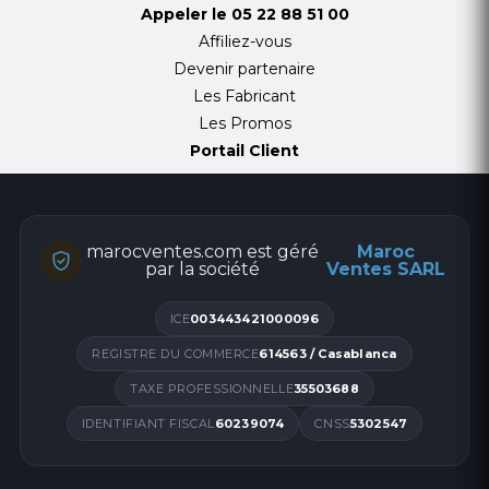
Appeler le
05 22 88 51 00
Affiliez-vous
Devenir partenaire
Les Fabricant
Les Promos
Portail Client
marocventes.com est géré
Maroc
par la société
Ventes SARL
ICE
003443421000096
REGISTRE DU COMMERCE
614563 / Casablanca
TAXE PROFESSIONNELLE
35503688
IDENTIFIANT FISCAL
60239074
CNSS
5302547