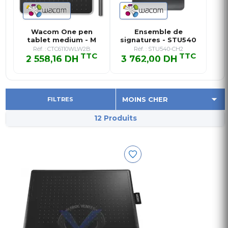
Wacom One pen
Ensemble de
tablet medium - M
signatures - STU540
et PDF pro s…
Réf. : CTC6110WLW2B
Réf. : STU540-CH2
TTC
TTC
2 558,16 DH
3 762,00 DH
2 558,16 DH TTC
3 762,00 DH TTC
FILTRES
12 Produits