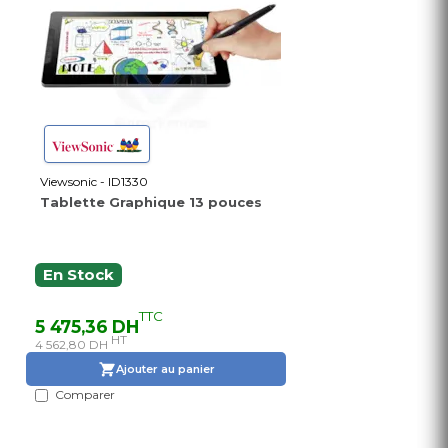
Viewsonic - ID1330
Tablette Graphique 13 pouces
En Stock
TTC
5 475,36 DH
HT
4 562,80 DH
Ajouter au panier
Comparer