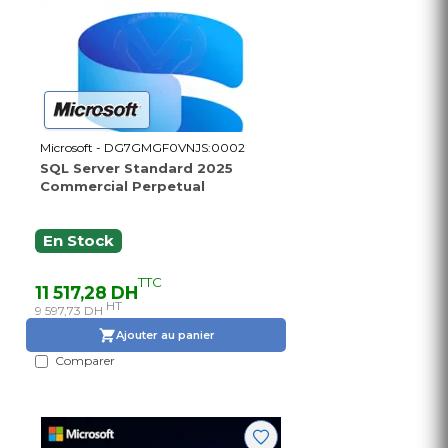
Microsoft - DG7GMGF0VNJS:0002
SQL Server Standard 2025
Commercial Perpetual
En Stock
TTC
11 517,28 DH
HT
9 597,73 DH
Ajouter au panier
Comparer