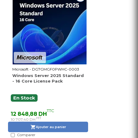
Microsoft - DG7GMGF0PWHC-0003
Windows Server 2025 Standard
- 16 Core License Pack
En Stock
TTC
12 848,88 DH
HT
10 707,40 DH
Ajouter au panier
Comparer