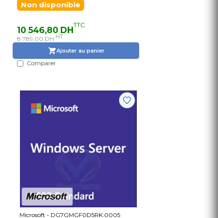
Non disponible
TTC
10 546,80 DH
HT
8 789,00 DH
Ajouter au panier
Comparer
Microsoft - DG7GMGF0D5RK:0005