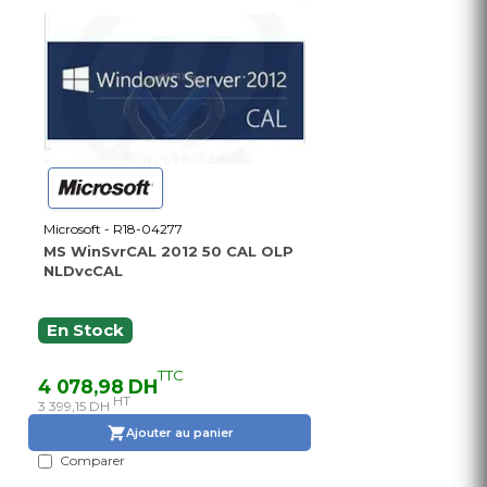
Microsoft - R18-04277
MS WinSvrCAL 2012 50 CAL OLP
NLDvcCAL
En Stock
TTC
4 078,98 DH
HT
3 399,15 DH
Ajouter au panier
Comparer