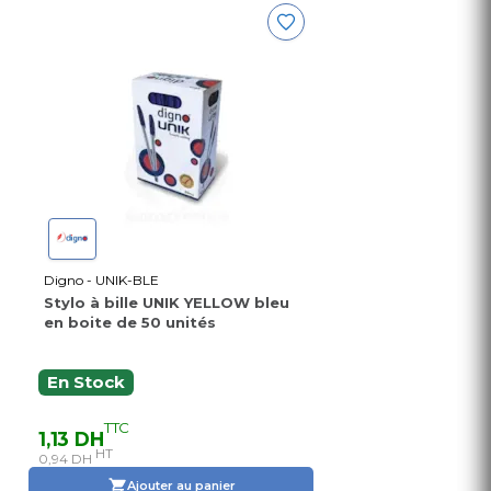
Digno - UNIK-BLE
Stylo à bille UNIK YELLOW bleu
en boite de 50 unités
En Stock
TTC
1,13 DH
HT
0,94 DH
Ajouter au panier