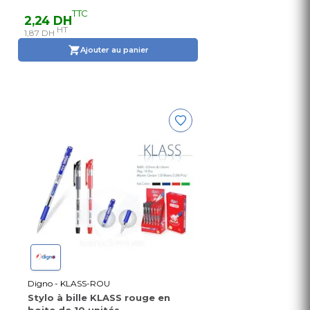
TTC
2,24 DH
HT
1,87 DH
Ajouter au panier
Digno - KLASS-ROU
Stylo à bille KLASS rouge en