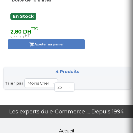
boite de 10 unités
En Stock
TTC
2,80 DH
HT
2,33 DH
Ajouter au panier
4 Produits
Trier par:
Les experts du e-Commerce .... Depuis 1994
Accueil