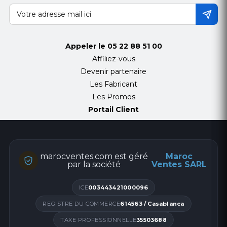
Appeler le
05 22 88 51 00
Affiliez-vous
Devenir partenaire
Les Fabricant
Les Promos
Portail Client
marocventes.com est géré
Maroc
par la société
Ventes SARL
ICE
003443421000096
REGISTRE DU COMMERCE
614563 / Casablanca
TAXE PROFESSIONNELLE
35503688