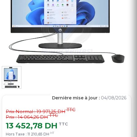
Dernière mise à jour :
04/08/2026
TTC
Prix Normal :
19 971,25 DH
TTC
Prix : 14 064,26 DH
13 452,78 DH
TTC
HT
Hors Taxe :
11 210,65 DH