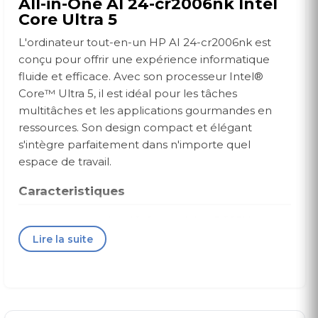
All-in-One AI 24-cr2006nk Intel
Core Ultra 5
L'ordinateur tout-en-un HP AI 24-cr2006nk est
conçu pour offrir une expérience informatique
fluide et efficace. Avec son processeur Intel®
Core™ Ultra 5, il est idéal pour les tâches
multitâches et les applications gourmandes en
ressources. Son design compact et élégant
s'intègre parfaitement dans n'importe quel
espace de travail.
Caracteristiques
Processeur:
Intel® Core™ Ultra 5 225U,
jusqu’à 4,80 GHz
Lire la suite
Graphique:
Intel® UHD Graphics
Mémoire:
8 Go RAM DDR5-5600 MHz (1 x 8
Go)
Stockage:
512 Go SSD PCIe® NVM