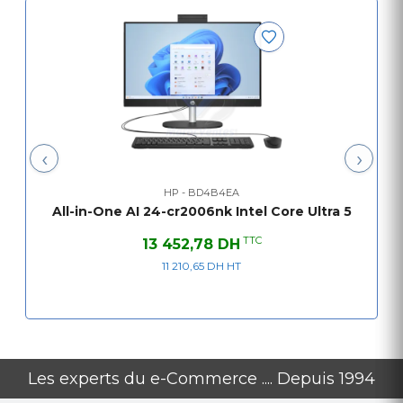
Stockage
512 Go SSD PCIe® NVM
‹
›
HP - BD4B4EA
All-in-One AI 24-cr2006nk Intel Core Ultra 5
TTC
13 452,78 DH
11 210,65 DH HT
Les experts du e-Commerce .... Depuis 1994