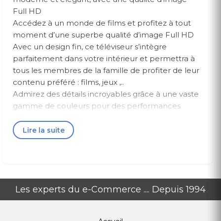
Full HD
Accédez à un monde de films et profitez à tout
moment d’une superbe qualité d’image Full HD
Avec un design fin, ce téléviseur s’intègre
parfaitement dans votre intérieur et permettra à
tous les membres de la famille de profiter de leur
contenu préféré : films, jeux ,..
Admirez des détails incroyables grâce à une vaste
gamme de couleurs pour des performances
d’image nette avec une clarté Full HD
exceptionnelle.
Lire la suite
Avec IPTV, Astra Sat IPTV et Youtube 1 an offer
Caractéristiques Techniques
LED TV 43″ NORMAL
Les experts du e-Commerce .... Depuis 1994
Résolution : FHD (Full Haute Définition 1080p)
Son : Haut-parleurs puissants de 20