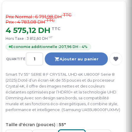
TTC
Prix Normal :
6 791,98 DH
TTC
Prix : 4 783,08 DH
4 575,12 DH
TTC
HT
Hors Taxe :
3 812,60 DH
Economie additionnelle :
207,96 DH - 4%
Ajouter au panier
QUANTITÉ
Smart TV 55'' SERIE 8 F CRYSTAL UHD 4K U8000F Serie 8
(2025).Doté d’un écran 4K de 55 pouces et du processeur
Crystal 4K, il offre des images nettes et des couleurs
éclatantes optimisées par l’HDR10+ et la technologie UHD
Dimming.Avec son design sans bords, sa compatibilité
murale et ses fonctions éco-énergétiques, il combine style,
performance et intelligence. (Samsung UA55U8000FUXMV)
Taille d'écran (pouces) :
55"