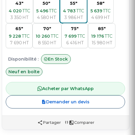
43"
50"
55"
58"
4 020
TTC
5 496
TTC
4 783
TTC
5 639
TTC
3 350
HT
4 580
HT
3 986
HT
4 699
HT
65"
70"
75"
85"
9 228
TTC
10 260
TTC
7 699
TTC
19 176
TTC
7 690
HT
8 550
HT
6 416
HT
15 980
HT
Disponibilité :
En Stock
Neuf en boîte
Acheter par WhatsApp
Demander un devis
Partager
Comparer