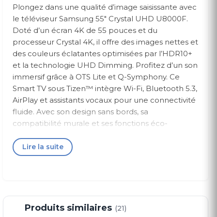
Plongez dans une qualité d’image saisissante avec
le téléviseur Samsung 55" Crystal UHD U8000F.
Doté d’un écran 4K de 55 pouces et du
processeur Crystal 4K, il offre des images nettes et
des couleurs éclatantes optimisées par l’HDR10+
et la technologie UHD Dimming. Profitez d’un son
immersif grâce à OTS Lite et Q-Symphony. Ce
Smart TV sous Tizen™ intègre Wi-Fi, Bluetooth 5.3,
AirPlay et assistants vocaux pour une connectivité
fluide. Avec son design sans bords, sa
compatibilité murale et ses fonctions éco-
énergétiques, il combine style, performance et
intelligence pour transformer votre salon.
Lire la suite
- Image nette et fluide : Processeur Crystal 4K,
HDR 10+, Motion Xcelerator, Color Booster.
- Son immersif : OTS Lite, Q-Symphony, Son
Produits similaires
(21)
adaptatif 2CH, puissance 20W.