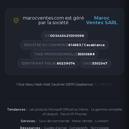
marocventes.com est géré
Maroc
par la société
Ventes SARL
ICE
003443421000096
REGISTRE DU COMMERCE
614563 / Casablanca
TAXE PROFESSIONNELLE
35503688
IDENTIFIANT FISCAL
60239074
CNSS
5302547
1 Rue Abou Hadil Allaf, Gauthier 20070 Casablanca
05 22 88 51 00
Tendances :
Les produits Microsoft Officiel au Maroc
·
La gamme complète
d'Ubiquiti
·
Fanvil IP Phones
Services :
Suivi de commande
·
Maroc Ventes
·
Livraison
Ressources :
Guides d'achat
·
Comparatifs
·
Technologie