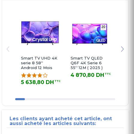
- Smart TV intuitive : Tizen™, Bixby, Apple AirPlay,
SmartThings Hub, Daily+, Storage Share.
- Gaming optimisé : Mode jeu automatique
(ALLM), VRR.
- Design moderne et élégant : Metal Stream, 3
Smart TV UHD 4K
Smart TV QLED
Télévi
serie 8 58''
Q6F 4K Serie 6
Samsu
côtés sans bords, pieds basiques noirs.
Android 12 Mois
55'' 12M ( 2025 )
Crysta
U8000F
4 870,80 DH
3 84
TTC
Récept
4 870,80 DH TTC
3 845,16
5 638,80 DH
TTC
Caractéristique
Techniques
5 638,80 DH TTC
Résolution
4K (3,840 x 2,160)
HDMI
3
USB
1 x USB-A
Les clients ayant acheté cet article, ont
Taille de l’écran
55″
aussi acheté les articles suivants:
Type de produit
LED